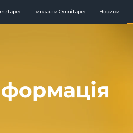
imeTaper
Імпланти OmniTaper
Новини
нформація