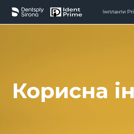
Імпланти Pr
Корисна і